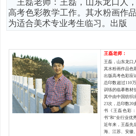
王磊老师：王磊，山东龙口人
高考色彩教学工作。其水粉画作
为适合美术专业考生临习。出版
王磊老师：
王磊，山东龙口
其水粉画作品色
出版高考色彩应
总印数超过11
训练的临摹教材
其中由中国纺织
23次，总印数2
书《王磊色彩：
书”和“全行业优
近年来，王磊先
海、江苏、安徽