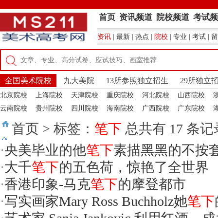
首页
资讯频道
院校频道
考试频
资讯
|
最新
|
热点
|
院校
|
专业
|
考试
|
留
全国美术院校
九大美院
13所参照独立招生
29所独立
北京院校
上海院校
天津院校
重庆院校
河北院校
山西院校
云南院校
贵州院校
四川院校
海南院校
广西院校
广东院校
首页
>
标签：
笔下
总共有 17 条记
·
央美毕业的他
笔下
素描黑黑的不按
·
大千
笔下
的五色荷，惊艳了全世界
·
香港印象-马克
笔下
的摩登都市
·
写实画家Mary Ross Buchholz她
笔下