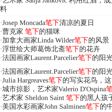
·
艺术家 Sanja Jankovic 利用红酒，
料
·
Josep Moncada
笔下
清凉的夏日
·
曹克家
笔下
的猫咪
·
加拿大画家Linda Wilder
笔下
的风景
·
浮世绘大师葛饰北斋
笔下
的花卉
·
法国画家Laurent.Parcelier
笔下
的阳
·
法国画家Laurent.Parcelier
笔下
的阳
·
Julia Hargreaves
笔下
的写实花鸟，这
·
城市掠影，艺术家Valerio D'Ospina
·
艺术家 Sheldon Saint
笔下
的黑人孩
·
美国水彩画家John Salminen
笔下
的