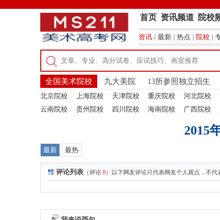
首页
资讯频道
院校
资讯
|
最新
|
热点
|
院校
|
全国美术院校
九大美院
13所参照独立招生
北京院校
上海院校
天津院校
重庆院校
河北院校
云南院校
贵州院校
四川院校
海南院校
广西院校
201
最新
最热
评论列表
（评论
0
）以下网友评论只代表网友个人观点，不代
我来说两句