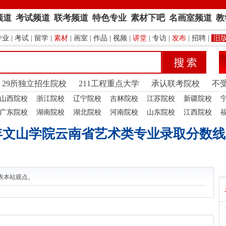
频道
考试频道
联考频道
特色专业
素材下吧
名画室频道
教
专业
|
考试
|
留学
|
素材
|
画室
|
作品
|
视频
|
讲堂
|
专访
|
发布
|
招聘
|
旧
29所独立招生院校
211工程重点大学
承认联考院校
不
山西院校
浙江院校
辽宁院校
吉林院校
江苏院校
新疆院校
广东院校
湖南院校
湖北院校
河南院校
山东院校
江西院校
5年文山学院云南省艺术类专业录取分数线
表本站观点。