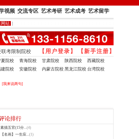
学视频
交流专区
艺术考研
艺术成考
艺术留学
版网站
|
受联考限制院校
宁夏院校
青海院校
甘肃院校
陕西院校
西藏院校
福建院校
安徽院校
内蒙古院校
黑龙江院校
台湾院校
[我来说两句]
评论排行
·
素描五官(15分...
(4)
·
【名画】一生应...
(1)