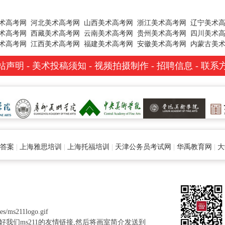
术高考网
河北美术高考网
山西美术高考网
浙江美术高考网
辽宁美术
术高考网
西藏美术高考网
云南美术高考网
贵州美术高考网
四川美术
术高考网
江西美术高考网
福建美术高考网
安徽美术高考网
内蒙古美
站声明
-
美术投稿须知
-
视频拍摄制作
-
招聘信息
-
联系
及答案
|
上海雅思培训
|
上海托福培训
|
天津公务员考试网
|
华禹教育网
|
大
ms211logo.gif
我们ms211的友情链接,然后将画室简介发送到